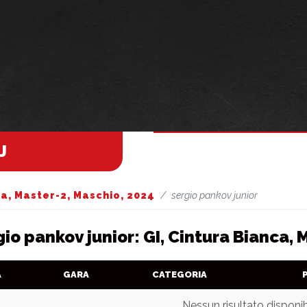
J
ca, Master-2, Maschio, 2024
sergio pankov junior
gio pankov junior: GI, Cintura Bianca, 
A
GARA
CATEGORIA
Nessun risultato disponib