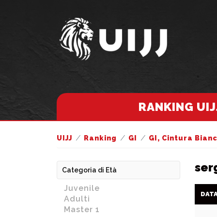
RANKING UIJ
UIJJ
Ranking
GI
GI, Cintura Bian
ser
Categoria di Età
Juvenile
DAT
Adulti
Master 1