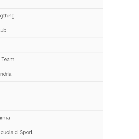
igthing
lub
m Team
andria
Parma
cuola di Sport