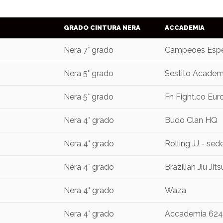
GRADO CINTURA NERA
ACCADEMIA
Nera 7° grado
Campeoes Esper
Nera 5° grado
Sestito Academy
Nera 5° grado
Fn Fight.co Eur
Nera 4° grado
Budo Clan HQ
Nera 4° grado
Rolling JJ - sed
Nera 4° grado
Brazilian Jiu Ji
Nera 4° grado
Waza
Nera 4° grado
Accademia 624 