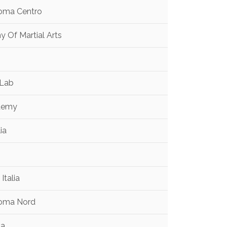
 Roma Centro
 Of Martial Arts
 Lab
ademy
ia
Italia
 Roma Nord
va