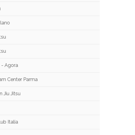
u
ilano
tsu
tsu
u - Agora
Team Center Parma
 Jiu Jitsu
ub Italia