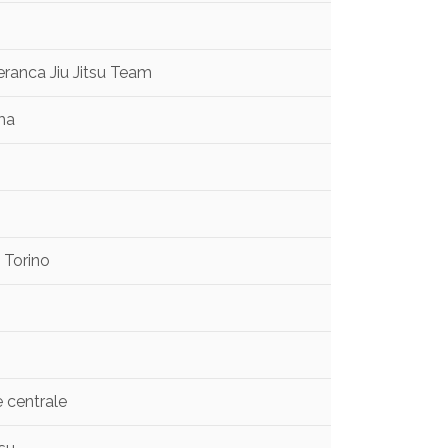
anca Jiu Jitsu Team
ma
 Torino
e centrale