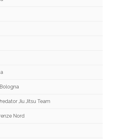
o
va
u Bologna
redator Jiu Jitsu Team
Firenze Nord