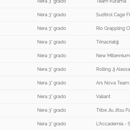
Nera 3° grado
Team Kurama
Nera 3° grado
Sudtirol Cage F
Nera 3° grado
Rio Grappling C
Nera 3° grado
Trinacriabjj
Nera 3° grado
New Millenniu
Nera 3° grado
Rolling Jj Aless
Nera 3° grado
Ars Nova Team
Nera 3° grado
Valiant
Nera 3° grado
Tribe Jiu Jitsu 
Nera 3° grado
L'Accademia - S