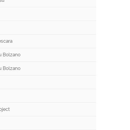
tsu
Pescara
tsu Bolzano
tsu Bolzano
oject