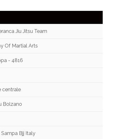
anca Jiu Jitsu Team
 Of Martial Arts
opa - 4816
e centrale
tsu Bolzano
Sampa Bjj Italy