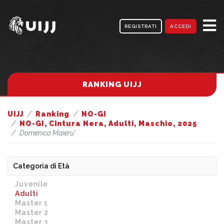
REGISTRATI
ACCEDI
RANKING UIJJ
UIJJ
Ranking
NO-GI
NO-GI, Cintura Nera, Adulti, Maschio, 2025
Domenico Maieru'
Categoria di Età
Juvenile
Adulti
Master 1
Master 2
Master 3