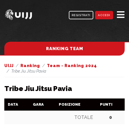
REGISTRATI
ACCEDI
RANKING TEAM
UIJJ
Ranking
Team - Ranking 2024
Tribe Jiu Jitsu Pavia
Tribe Jiu Jitsu Pavia
DATA
GARA
POSIZIONE
PUNTI
TOTALE
0