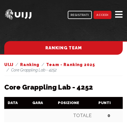
REGISTRATI
ACCEDI
RANKING TEAM
UIJJ
Ranking
Team - Ranking 2025
Core Grappling Lab - 4252
Core Grappling Lab - 4252
DATA
GARA
POSIZIONE
PUNTI
TOTALE
0