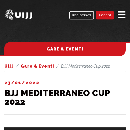
REGISTRATI
ACCEDI
GARE & EVENTI
UIJJ
Gare & Eventi
BJJ Mediterraneo Cup 2022
23/01/2022
BJJ MEDITERRANEO CUP
2022