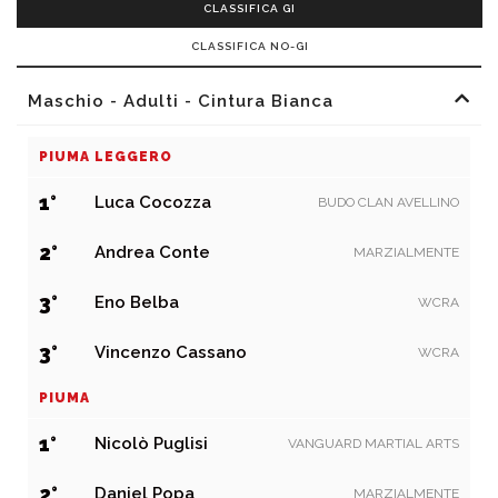
CLASSIFICA GI
CLASSIFICA NO-GI
Maschio - Adulti - Cintura Bianca
PIUMA LEGGERO
1°
Luca Cocozza
BUDO CLAN AVELLINO
2°
Andrea Conte
MARZIALMENTE
3°
Eno Belba
WCRA
3°
Vincenzo Cassano
WCRA
PIUMA
1°
Nicolò Puglisi
VANGUARD MARTIAL ARTS
2°
Danjel Popa
MARZIALMENTE