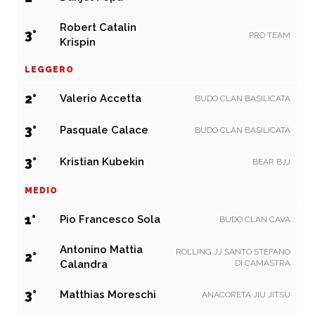
Robert Catalin
3°
PRO TEAM
Krispin
LEGGERO
2°
Valerio Accetta
BUDO CLAN BASILICATA
3°
Pasquale Calace
BUDO CLAN BASILICATA
3°
Kristian Kubekin
BEAR BJJ
MEDIO
1°
Pio Francesco Sola
BUDO CLAN CAVA
Antonino Mattia
ROLLING JJ SANTO STEFANO
2°
Calandra
DI CAMASTRA
3°
Matthias Moreschi
ANACORETA JIU JITSU