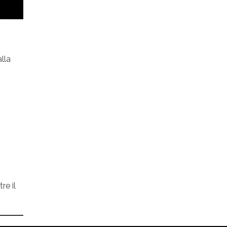
lla
re il