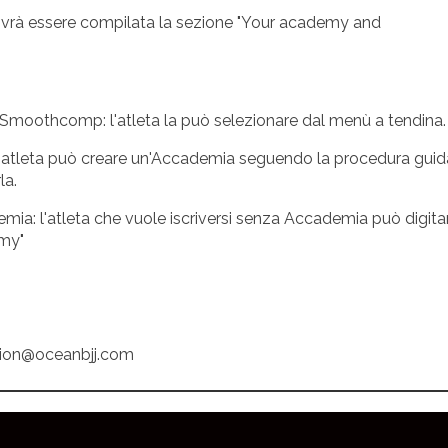
dovrà essere compilata la sezione "Your academy and
n Smoothcomp: l'atleta la può selezionare dal menù a tendina.
 l'atleta può creare un'Accademia seguendo la procedura guid
la.
mia: l'atleta che vuole iscriversi senza Accademia può digita
my"
on@oceanbjj.com