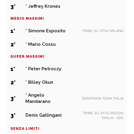
3°
* Jeffrey Krones
MEDIO MASSIMI
1°
* Simone Esposito
TRIBE JIU JITSU MILANO
2°
* Mario Cossu
SUPER MASSIMI
1°
* Peter Petroczy
2°
* Billey Okun
* Angelo
3°
BATATINHA TEAM ITALIA
Mandarano
TRIBE JIU JITSU REGGIO
3°
Denis Gallingani
EMILIA - SDK
SENZA LIMITI