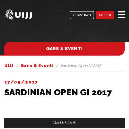
REGISTRATI
ACCEDI
GARE & EVENTI
UIJJ
Gare & Eventi
Sardinian Open GI 2017
17/09/2017
SARDINIAN OPEN GI 2017
CLASSIFICA GI