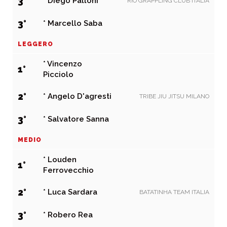
3°
* Diego Palloni
RIO GRAPPLING CLUB ITALIA
3°
* Marcello Saba
LEGGERO
* Vincenzo
1°
Picciolo
2°
* Angelo D'agresti
TRIBE JIU JITSU MILANO
3°
* Salvatore Sanna
MEDIO
* Louden
1°
Ferrovecchio
2°
* Luca Sardara
BATATINHA TEAM ITALIA
3°
* Robero Rea