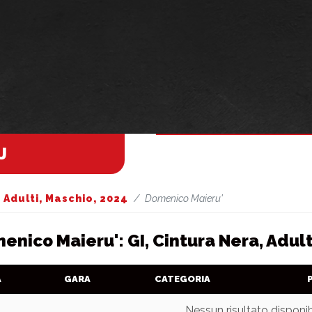
J
, Adulti, Maschio, 2024
Domenico Maieru'
enico Maieru': GI, Cintura Nera, Adult
A
GARA
CATEGORIA
Nessun risultato disponib