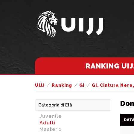
RANKING UIJ
UIJJ
Ranking
GI
GI, Cintura Nera
Dom
Categoria di Età
Juvenile
DAT
Adulti
Master 1