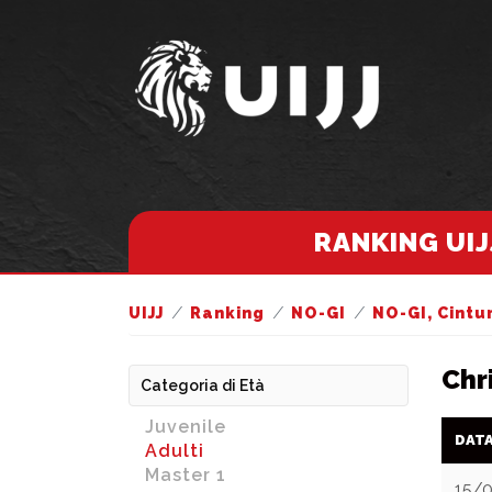
RANKING UIJ
UIJJ
Ranking
NO-GI
NO-GI, Cintu
Chr
Categoria di Età
Juvenile
DAT
Adulti
Master 1
15/