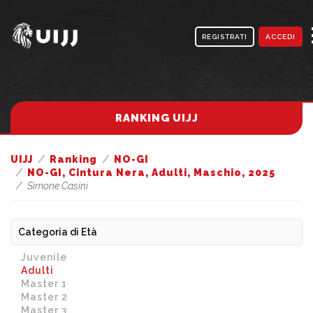
REGISTRATI
ACCEDI
RANKING UIJJ
UIJJ
Ranking
NO-GI
NO-GI, Cintura Nera, Adulti, Maschio, 2025
Simone Casini
Categoria di Età
Juvenile
Adulti
Master 1
Master 2
Master 3