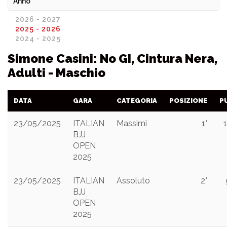
Anno
2026 - 2027
2025 - 2026
2024 - 2025
Simone Casini: No GI, Cintura Nera,
Adulti - Maschio
DATA
GARA
CATEGORIA
POSIZIONE
P
23/05/2025
ITALIAN
Massimi
1°
BJJ
OPEN
2025
23/05/2025
ITALIAN
Assoluto
2°
BJJ
OPEN
2025