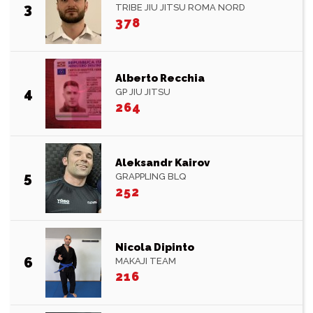
3
TRIBE JIU JITSU ROMA NORD
378
Alberto Recchia
4
GP JIU JITSU
264
Aleksandr Kairov
5
GRAPPLING BLQ
252
Nicola Dipinto
6
MAKAJI TEAM
216