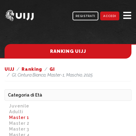
REGISTRATI
ACCEDI
RANKING UIJJ
UIJJ
Ranking
GI
GI, Cintura Bianca, Master-1, Maschio, 2025
Categoria di Età
Juvenile
Adulti
Master 1
Master 2
Master 3
Master 4