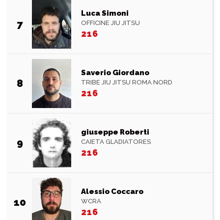
Luca Simoni
7
OFFICINE JIU JITSU
216
Saverio Giordano
8
TRIBE JIU JITSU ROMA NORD
216
giuseppe Roberti
9
CAIETA GLADIATORES
216
Alessio Coccaro
10
WCRA
216