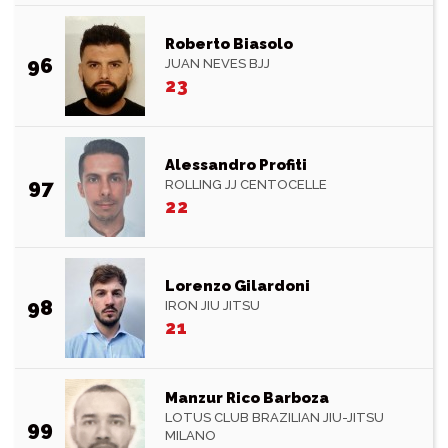
Roberto Biasolo
96
JUAN NEVES BJJ
23
Alessandro Profiti
97
ROLLING JJ CENTOCELLE
22
Lorenzo Gilardoni
98
IRON JIU JITSU
21
Manzur Rico Barboza
LOTUS CLUB BRAZILIAN JIU-JITSU
99
MILANO