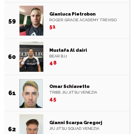
Gianluca Pietrobon
59
ROGER GRACIE ACADEMY TREVISO
51
Mustafa Al dairi
60
BEAR BJJ
48
Omar Schiavetto
61
TRIBE JIU JITSU VENEZIA
45
Gianni Scarpa Gregorj
62
JIU JITSU SQUAD VENEZIA