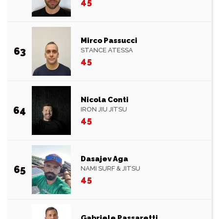
45
Mirco Passucci
63
STANCE ATESSA
45
Nicola Conti
64
IRON JIU JITSU
45
Dasajev Aga
65
NAMI SURF & JITSU
45
Gabriele Passaretti