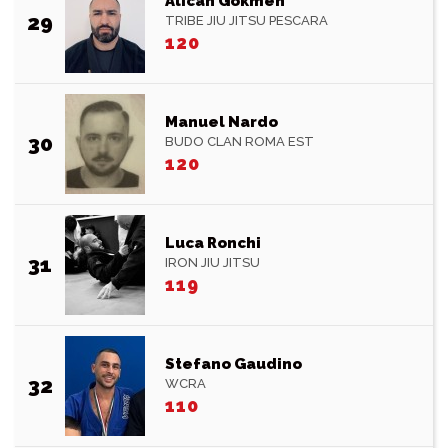
Alican Gokmen
29
TRIBE JIU JITSU PESCARA
120
Manuel Nardo
30
BUDO CLAN ROMA EST
120
Luca Ronchi
31
IRON JIU JITSU
119
Stefano Gaudino
32
WCRA
110