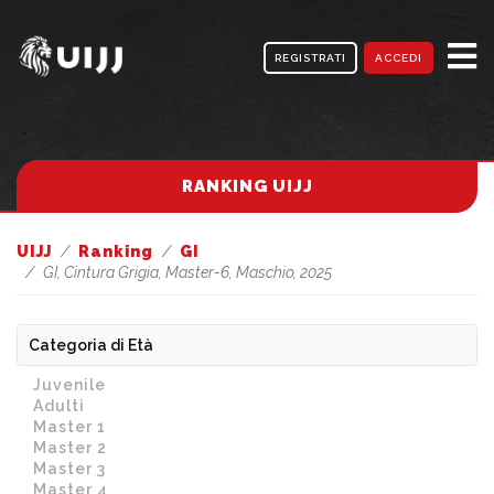
REGISTRATI
ACCEDI
RANKING UIJJ
UIJJ
Ranking
GI
GI, Cintura Grigia, Master-6, Maschio, 2025
Categoria di Età
Juvenile
Adulti
Master 1
Master 2
Master 3
Master 4