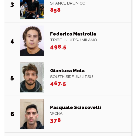
3
STANCE BRUNICO
858
Federico Mastrolia
4
TRIBE JIU JITSU MILANO
498.5
Gianluca Mola
5
SOUTH SIDE JIU JITSU
467.5
Pasquale Sciacovelli
6
WCRA
378