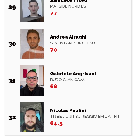
Samuele Trovò
29
MATSIDE NORD EST
77
Andrea Airaghi
30
SEVEN LAKES JIU JITSU
70
Gabriele Angrisani
31
BUDO CLAN CAVA
68
Nicolas Paolini
32
TRIBE JIU JITSU REGGIO EMILIA - FIT
64.5