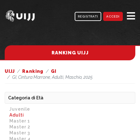
REGISTRATI
ACCEDI
RANKING UIJJ
UIJJ
Ranking
GI
GI, Cintura Marrone, Adulti, Maschio, 2025
Categoria di Età
Juvenile
Adulti
Master 1
Master 2
Master 3
Master 4