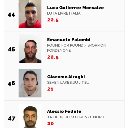
Luca Gutierrez Monsalve
44
LUTA LIVRE ITALIA
22.5
Emanuele Palombi
POUND FOR POUND / SKORPION
45
PORDENONE
22.5
Giacomo Airaghi
46
SEVEN LAKES JIU JITSU
21
Alessio Fedele
47
TRIBE JIU JITSU FIRENZE NORD
20