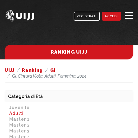
REGISTRATI
ACCEDI
RANKING UIJJ
UIJJ
Ranking
GI
GI, Cintura Viola, Adulti, Femmina, 2024
Categoria di Età
Juvenile
Adulti
Master 1
Master 2
Master 3
Master 4