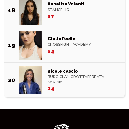
Annalisa Volanti
18
STANCE HQ
27
Giulia Rodio
19
CROSSFIGHT ACADEMY
24
nicole cascio
BUDO CLAN GROTTAFERRATA -
20
SAJAMA
24