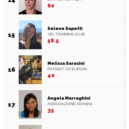
60
Selene Sapetti
15
YEL TRAINING CLUB
58.5
Melissa Sarasini
16
FN FIGHT CO EUROPA
40
Angela Marraghini
17
ASSOCIAZIONE ARANHA
35