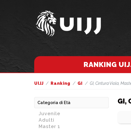
RANKING UIJ
UIJJ
Ranking
GI
GI, Cintura Viola, Mast
GI,
Categoria di Età
Juvenile
Adulti
Master 1