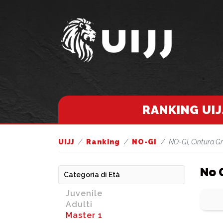
RANKING UIJ
UIJJ
Ranking
NO-GI
NO-GI, Cintura Gr
No 
Categoria di Età
Juvenile
Adulti
Master 1