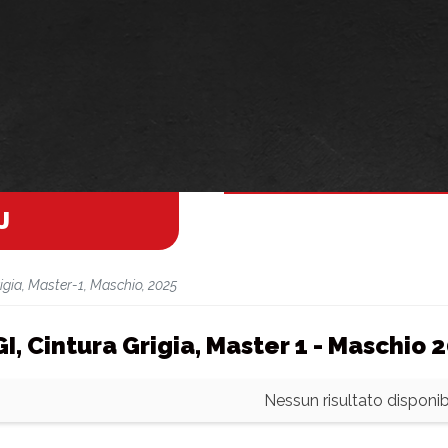
J
igia, Master-1, Maschio, 2025
GI, Cintura Grigia, Master 1 - Maschio 
Nessun risultato disponibi