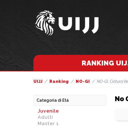
RANKING UIJ
UIJJ
Ranking
NO-GI
NO-GI, Cintura Ve
No 
Categoria di Età
Juvenile
Adulti
Master 1