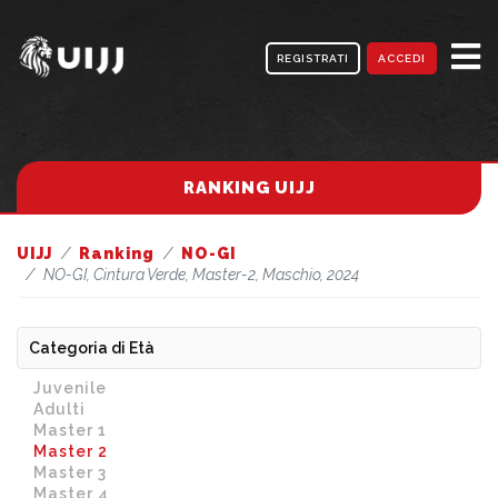
REGISTRATI
ACCEDI
RANKING UIJJ
UIJJ
Ranking
NO-GI
NO-GI, Cintura Verde, Master-2, Maschio, 2024
Categoria di Età
Juvenile
Adulti
Master 1
Master 2
Master 3
Master 4