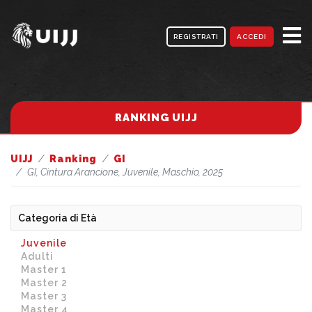
REGISTRATI
ACCEDI
RANKING UIJJ
UIJJ
Ranking
GI
GI, Cintura Arancione, Juvenile, Maschio, 2025
Categoria di Età
Juvenile
Adulti
Master 1
Master 2
Master 3
Master 4