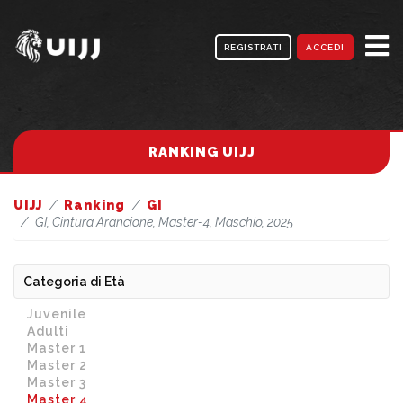
REGISTRATI
ACCEDI
RANKING UIJJ
UIJJ
Ranking
GI
GI, Cintura Arancione, Master-4, Maschio, 2025
Categoria di Età
Juvenile
Adulti
Master 1
Master 2
Master 3
Master 4