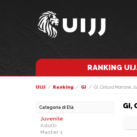
RANKING UIJ
UIJJ
Ranking
GI
GI, Cintura Marrone, J
GI,
Categoria di Età
Juvenile
Adulti
Master 1