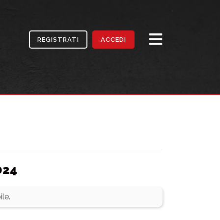
REGISTRATI
ACCEDI
024
le.