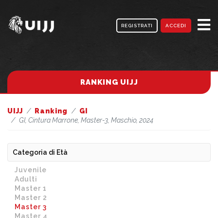
REGISTRATI
ACCEDI
RANKING UIJJ
UIJJ
Ranking
GI
GI, Cintura Marrone, Master-3, Maschio, 2024
Categoria di Età
Juvenile
Adulti
Master 1
Master 2
Master 3
Master 4