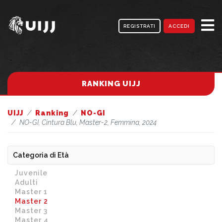
REGISTRATI
ACCEDI
RANKING UIJJ
UIJJ
Ranking
NO-GI
NO-GI, Cintura Blu, Master-2, Femmina, 2024
Categoria di Età
Juvenile
Adulti
Master 1
Master 2
Master 3
Master 4