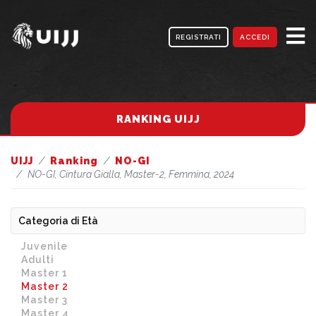
REGISTRATI
ACCEDI
RANKING UIJJ
UIJJ
Ranking
NO-GI
NO-GI, Cintura Gialla, Master-2, Femmina, 2024
Categoria di Età
Juvenile
Adulti
Master 1
Master 2
Master 3
Master 4