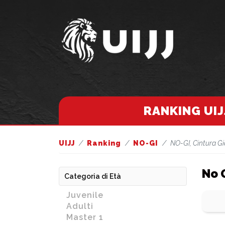
RANKING UIJ
UIJJ
Ranking
NO-GI
NO-GI, Cintura Gi
No 
Categoria di Età
Juvenile
Adulti
Master 1